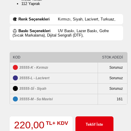
112 Yaprak
Renk Seçenekleri
Kırmızı, Siyah, Lacivert, Turkuaz,
Baskı Seçenekleri
UV Baskı, Lazer Baskı, Gofre
(Sıcak Markalama), Dijital Serigrafi (DTF),
KOD
STOK ADEDİ
35555-K - Kırmızı
Sorunuz
35555-L - Lacivert
Sorunuz
35555-Sİ - Siyah
Sorunuz
35555-M - Su Mavisi
161
220,00
TL+ KDV
Teklif İste