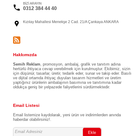
BİZİ ARAYIN
0312 384 44 40
Kızılay Mahallesi Menekşe 2 Cad. 21/A Çankaya ANKARA
Hakkımızda
Semih Reklam
, promosyon, ambalaj, grafik ve tanıtım adına
hertürlü ihtiyaca cevap verebilmek için kurulmuştur. Ekibimiz, sizin
için düşünür, tasarlar, üretir, tedarik eder, sunar ve takip eder. Basılı
ve dijital ortamda ihtiyaç duyulan tasarım hizmetleri ve üretim
yaptığınız ürünlerin ambalajının basımına ve tanıtımına kadar
oldukça geniş bir yelpazede faliyetlerini sürdürmektedir.
Email Listesi
Email listemize kaydolarak, yeni ürün ve indirimlerden anında
haberdar olabilirsiniz!.
Ekle