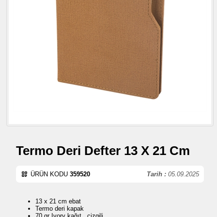
Termo Deri Defter 13 X 21 Cm
ÜRÜN KODU
359520
Tarih :
05.09.2025
13 x 21 cm ebat
Termo deri kapak
70 gr Ivory kağıt , çizgili