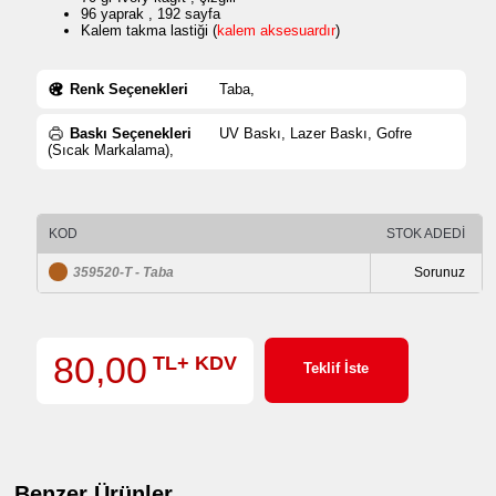
96 yaprak , 192 sayfa
Kalem takma lastiği (
kalem aksesuardır
)
Renk Seçenekleri
Taba,
Baskı Seçenekleri
UV Baskı, Lazer Baskı, Gofre
(Sıcak Markalama),
KOD
STOK ADEDİ
359520-T - Taba
Sorunuz
80,00
TL+ KDV
Teklif İste
Benzer Ürünler