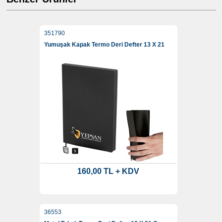
351790
Yumuşak Kapak Termo Deri Defter 13 X 21
160,00 TL + KDV
36553