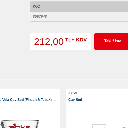
KOD
8597948
212,00
TL+ KDV
Teklif İste
AYSA
Paşabahçe Vela Çay Seti (Fincan & Tabak) 195 Ml
Çay Seti