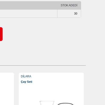
STOK ADEDİ
30
DİLARA
Çay Seti