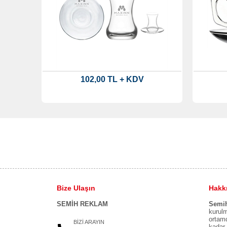
102,00 TL + KDV
Bize Ulaşın
Hakk
SEMİH REKLAM
Semi
kurulm
ortamd
BİZİ ARAYIN
kadar 