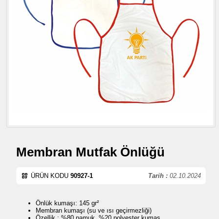
Membran Mutfak Önlüğü
ÜRÜN KODU
90927-1
Tarih :
02.10.2024
Önlük kumaşı: 145 gr²
Membran kumaşı (su ve ısı geçirmezliği)
Özellik : %80 pamuk ,%20 polyester kumaş ,