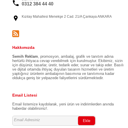
0312 384 44 40
Kızılay Mahallesi Menekşe 2 Cad. 21/A Çankaya ANKARA
Hakkımızda
Semih Reklam
, promosyon, ambalaj, grafik ve tanıtım adına
hertürlü ihtiyaca cevap verebilmek için kurulmuştur. Ekibimiz, sizin
için düşünür, tasarlar, üretir, tedarik eder, sunar ve takip eder. Basılı
ve dijital ortamda ihtiyaç duyulan tasarım hizmetleri ve üretim
yaptığınız ürünlerin ambalajının basımına ve tanıtımına kadar
oldukça geniş bir yelpazede faliyetlerini sürdürmektedir.
Email Listesi
Email listemize kaydolarak, yeni ürün ve indirimlerden anında
haberdar olabilirsiniz!.
Ekle