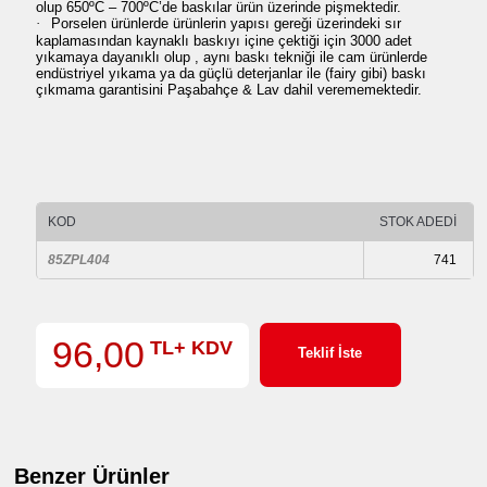
olup 650
ºC – 700ºC’de
baskılar ürün üzerinde pişmektedir.
·
Porselen ürünlerde ürünlerin yapısı gereği üzerindeki sır
kaplamasından kaynaklı baskıyı içine çektiği için 3000 adet
yıkamaya dayanıklı olup , aynı baskı tekniği ile cam ürünlerde
endüstriyel yıkama ya da güçlü deterjanlar ile (fairy gibi) baskı
çıkmama garantisini Paşabahçe & Lav dahil verememektedir.
KOD
STOK ADEDİ
85ZPL404
741
96,00
TL+ KDV
Teklif İste
Benzer Ürünler